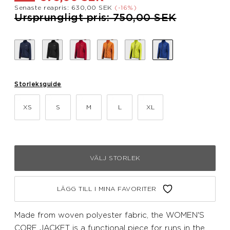
Senaste reapris: 630,00 SEK
(-16%)
Pris nedsatt från
till
Ursprungligt pris: 750,00 SEK
Storleksguide
XS
S
M
L
XL
VÄLJ STORLEK
LÄGG TILL I MINA FAVORITER
Made from woven polyester fabric, the WOMEN'S
CORE JACKET is a functional piece for runs in the