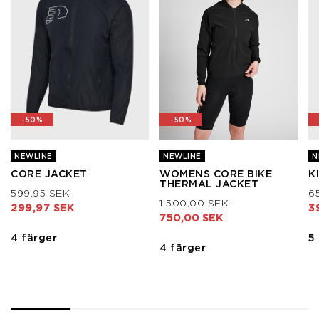
-50%
-50%
NEWLINE
NEWLINE
N
CORE JACKET
WOMENS CORE BIKE
K
THERMAL JACKET
Pris nedsatt från
till
Pr
599,95 SEK
6
Pris nedsatt från
till
1 500,00 SEK
299,97 SEK
3
750,00 SEK
4 färger
5
4 färger
1
2
3
4
5