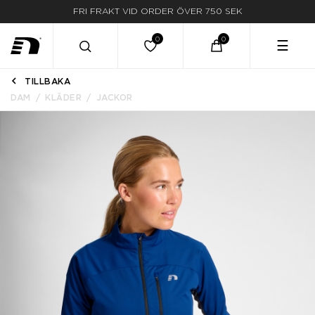
FRI FRAKT VID ORDER ÖVER 750 SEK
☰
TILLBAKA
DAM
KLÄDER
JACKOR