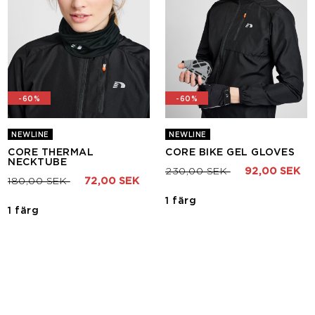
-60%
-60%
NEWLINE
NEWLINE
CORE THERMAL
CORE BIKE GEL GLOVES
NECKTUBE
Pris nedsatt från
till
230,00 SEK
92,00 SEK
Pris nedsatt från
till
180,00 SEK
72,00 SEK
1 färg
1 färg