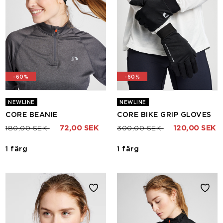
-60%
-60%
NEWLINE
NEWLINE
CORE BEANIE
CORE BIKE GRIP GLOVES
Pris nedsatt från
till
Pris nedsatt från
till
180,00 SEK
72,00 SEK
300,00 SEK
120,00 SEK
1 färg
1 färg