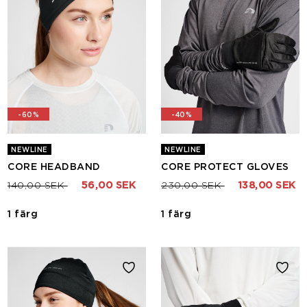
-60%
-40%
NEWLINE
NEWLINE
CORE HEADBAND
CORE PROTECT GLOVES
Pris nedsatt från
till
Pris nedsatt från
till
140,00 SEK
56,00 SEK
230,00 SEK
138,00 SEK
1 färg
1 färg