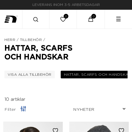
LEVERANS INOM 3-5 ARBETSDAGAR
☰
HERR
/
TILLBEHÖR
/
HATTAR, SCARFS
OCH HANDSKAR
VISA ALLA TILLBEHÖR
HATTAR, SCARFS OCH HANDSKAR
FILTRERA EFTER KATEGORI: TILLBEHÖR
VALD FÖR N
10 artiklar
Filter