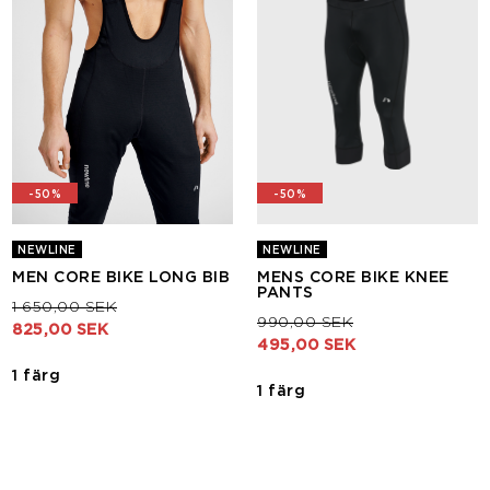
-50%
-50%
NEWLINE
NEWLINE
MEN CORE BIKE LONG BIB
MENS CORE BIKE KNEE
PANTS
Pris nedsatt från
till
1 650,00 SEK
Pris nedsatt från
till
990,00 SEK
825,00 SEK
495,00 SEK
1 färg
1 färg