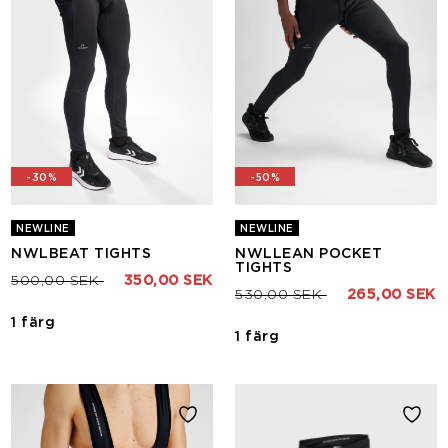
-30%
-50%
NEWLINE
NEWLINE
NWLBEAT TIGHTS
NWLLEAN POCKET
TIGHTS
Pris nedsatt från
till
500,00 SEK
350,00 SEK
Pris nedsatt från
till
530,00 SEK
265,00 SEK
1 färg
1 färg