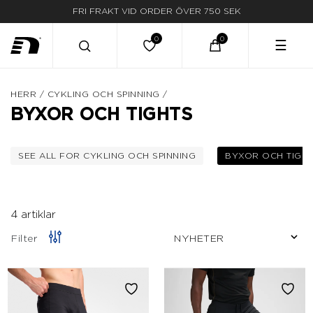
FRI FRAKT VID ORDER ÖVER 750 SEK
LEVERANS INOM 3-5 ARBETSDAGAR
☰
HERR
/
CYKLING OCH SPINNING
/
BYXOR OCH TIGHTS
SEE ALL FOR CYKLING OCH SPINNING
BYXOR OCH TIGH
FILTRERA EFTER KATEGORI: CYKLING OCH 
VA
4 artiklar
Filter