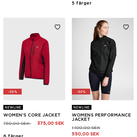
5 färger
-50%
-50%
NEWLINE
NEWLINE
WOMEN'S CORE JACKET
WOMENS PERFORMANCE
JACKET
Pris nedsatt från
till
750,00 SEK
375,00 SEK
Pris nedsatt från
till
1 100,00 SEK
550,00 SEK
6 färger