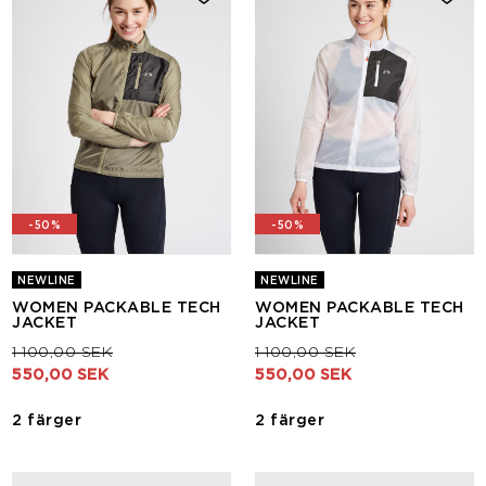
-50%
-50%
NEWLINE
NEWLINE
WOMEN PACKABLE TECH
WOMEN PACKABLE TECH
JACKET
JACKET
Pris nedsatt från
till
Pris nedsatt från
till
1 100,00 SEK
1 100,00 SEK
550,00 SEK
550,00 SEK
2 färger
2 färger