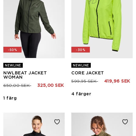
-50%
-30%
NEWLINE
NEWLINE
NWLBEAT JACKET
CORE JACKET
WOMAN
Pris nedsatt från
till
599,95 SEK
419,96 SEK
Pris nedsatt från
till
650,00 SEK
325,00 SEK
4 färger
1 färg