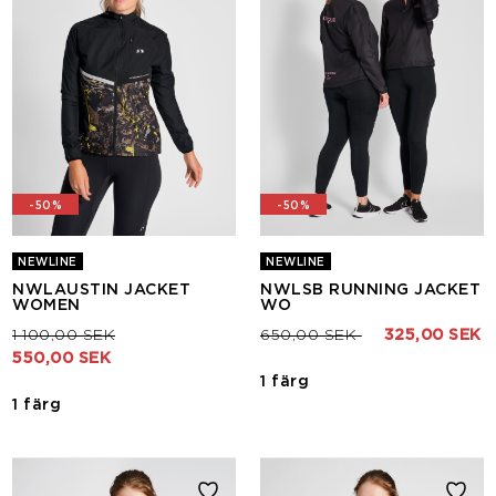
-50%
-50%
NEWLINE
NEWLINE
NWLAUSTIN JACKET
NWLSB RUNNING JACKET
WOMEN
WO
Pris nedsatt från
till
Pris nedsatt från
till
1 100,00 SEK
650,00 SEK
325,00 SEK
550,00 SEK
1 färg
1 färg