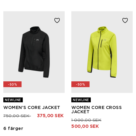
-50%
-50%
NEWLINE
NEWLINE
WOMEN'S CORE JACKET
WOMEN CORE CROSS
JACKET
Pris nedsatt från
till
750,00 SEK
375,00 SEK
Pris nedsatt från
till
1 000,00 SEK
500,00 SEK
6 färger