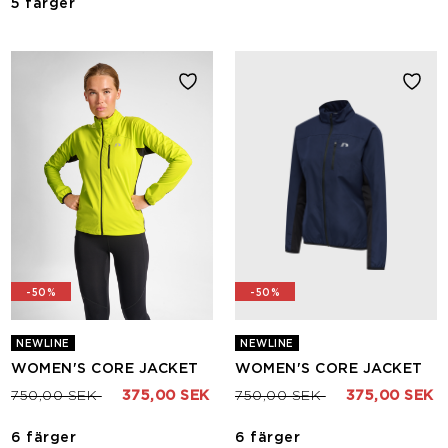
5 färger
-50%
-50%
NEWLINE
NEWLINE
WOMEN'S CORE JACKET
WOMEN'S CORE JACKET
Pris nedsatt från
till
Pris nedsatt från
till
750,00 SEK
375,00 SEK
750,00 SEK
375,00 SEK
6 färger
6 färger