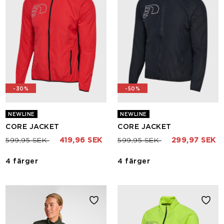
-30%
-50%
NEWLINE
NEWLINE
CORE JACKET
CORE JACKET
Pris nedsatt från
till
Pris nedsatt från
till
599,95 SEK
419,96 SEK
599,95 SEK
299,97 SEK
4 färger
4 färger