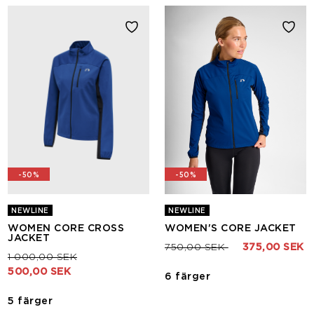
-50%
-50%
NEWLINE
NEWLINE
WOMEN CORE CROSS
WOMEN'S CORE JACKET
JACKET
Pris nedsatt från
till
750,00 SEK
375,00 SEK
Pris nedsatt från
till
1 000,00 SEK
500,00 SEK
6 färger
5 färger