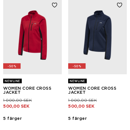
-50%
-50%
NEWLINE
NEWLINE
WOMEN CORE CROSS
WOMEN CORE CROSS
JACKET
JACKET
Pris nedsatt från
till
Pris nedsatt från
till
1 000,00 SEK
1 000,00 SEK
500,00 SEK
500,00 SEK
5 färger
5 färger