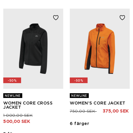
-50%
-50%
NEWLINE
NEWLINE
WOMEN CORE CROSS
WOMEN'S CORE JACKET
JACKET
Pris nedsatt från
till
750,00 SEK
375,00 SEK
Pris nedsatt från
till
1 000,00 SEK
500,00 SEK
6 färger