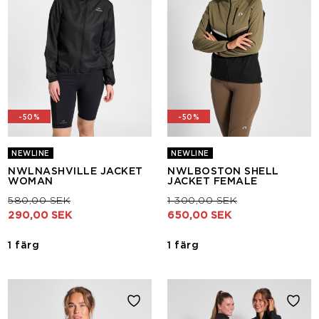
-50%
-50%
NEWLINE
NEWLINE
NWLNASHVILLE JACKET
NWLBOSTON SHELL
WOMAN
JACKET FEMALE
Pris nedsatt från
till
Pris nedsatt från
till
580,00 SEK
1 300,00 SEK
290,00 SEK
650,00 SEK
1 färg
1 färg