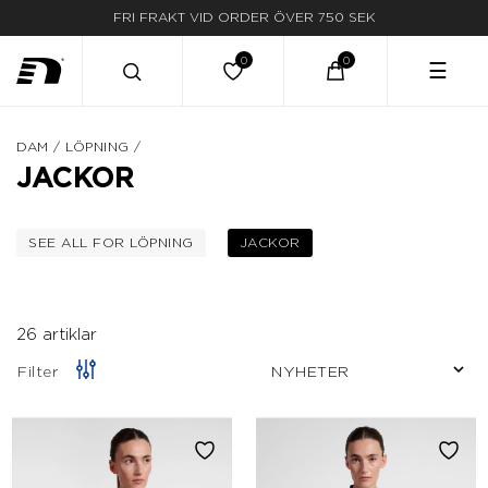
LEVERANS INOM 3-5 ARBETSDAGAR
☰
DAM
/
LÖPNING
/
JACKOR
SEE ALL FOR LÖPNING
JACKOR
FILTRERA EFTER KATEGORI: LÖPNING
VALD FÖR NÄRVARANDE F
26 artiklar
Filter