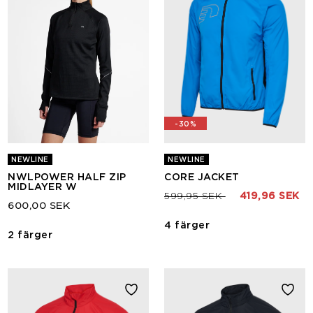
-30%
NEWLINE
NEWLINE
NWLPOWER HALF ZIP
CORE JACKET
MIDLAYER W
Pris nedsatt från
till
599,95 SEK
419,96 SEK
600,00 SEK
4 färger
2 färger