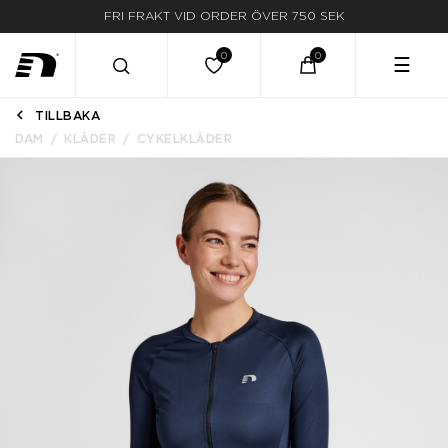
FRI FRAKT VID ORDER ÖVER 750 SEK
☰
TILLBAKA
DAM
KLÄDER
CYKELKLÄDER