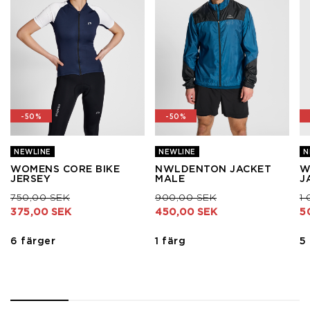
-50%
-50%
NEWLINE
NEWLINE
N
WOMENS CORE BIKE
NWLDENTON JACKET
W
JERSEY
MALE
J
Pris nedsatt från
till
Pris nedsatt från
till
Pr
750,00 SEK
900,00 SEK
1
375,00 SEK
450,00 SEK
5
6 färger
1 färg
5
1
2
3
4
5