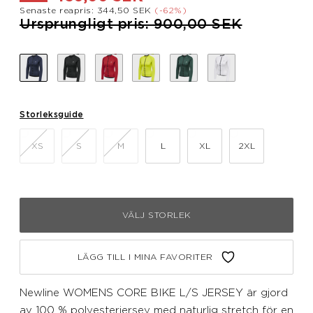
Senaste reapris: 344,50 SEK
(-62%)
Pris nedsatt från
till
Ursprungligt pris: 900,00 SEK
Storleksguide
XS
S
M
L
XL
2XL
VÄLJ STORLEK
LÄGG TILL I MINA FAVORITER
Newline WOMENS CORE BIKE L/S JERSEY är gjord
av 100 % polyesterjersey med naturlig stretch för en