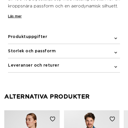
kroppsnära passform och en aerodynamisk silhuett.
En funktionell tröja med en ren look och elastiska
Läs mer
silikonband i nederkanten baktill så att tröjan håller
sig på plats när du är i rörelse. Med praktisk ficka
med dragkedja i ryggen och tryckta reflexdetaljer
Produktuppgifter
för ökad synlighet i mörkret.
Storlek och passform
Leveranser och returer
ALTERNATIVA PRODUKTER