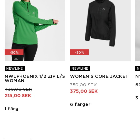
-50%
-50%
NEWLINE
NEWLINE
N
NWLPHOENIX 1/2 ZIP L/S
WOMEN'S CORE JACKET
N
WOMAN
Pris nedsatt från
till
750,00 SEK
6
Pris nedsatt från
till
430,00 SEK
375,00 SEK
215,00 SEK
3
6 färger
1 färg