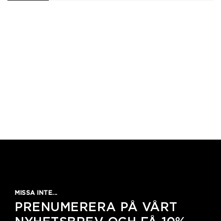
1
2
3
4
5
MISSA INTE...
PRENUMERERA PÅ VÅRT