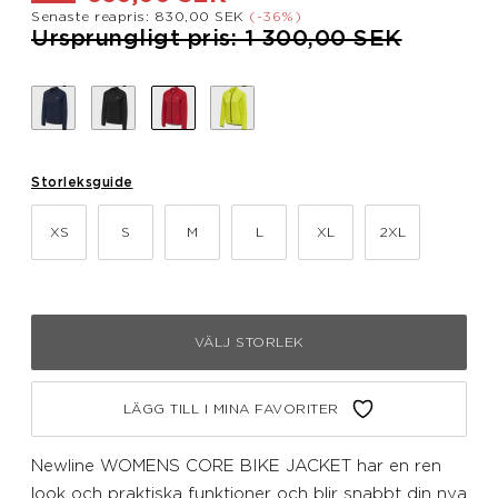
Senaste reapris: 830,00 SEK
(-36%)
Pris nedsatt från
till
Ursprungligt pris: 1 300,00 SEK
Storleksguide
XS
S
M
L
XL
2XL
VÄLJ STORLEK
LÄGG TILL I MINA FAVORITER
Newline WOMENS CORE BIKE JACKET har en ren
look och praktiska funktioner och blir snabbt din nya