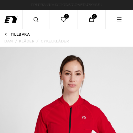
LEVERANS INOM 3-5 ARBETSDAGAR
☰
TILLBAKA
DAM
KLÄDER
CYKELKLÄDER