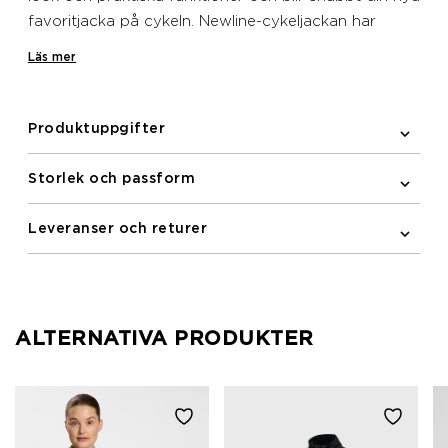
favoritjacka på cykeln. Newline-cykeljackan har
raglanärmar för friare rörelse runt axlarna, en robust
Läs mer
hel YKK-dragkedja fram med semi auto-lock-dragflik
och en praktisk bakficka med dragkedja. Det 100 %
vävda 4-vägsstretch-polyestermaterialet har
Produktuppgifter
fukttransporterande egenskaper och en elegant
silhuett med vatten- och vindavvisande egenskaper.
Storlek och passform
De tryckta reflexdetaljerna ökar din synlighet när du
cyklar i mörkret.
Leveranser och returer
ALTERNATIVA PRODUKTER