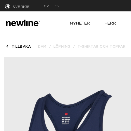
SV
EN
SVERIGE
NYHETER
HERR
TILLBAKA
DAM
LÖPNING
T-SHIRTAR OCH TOPPAR