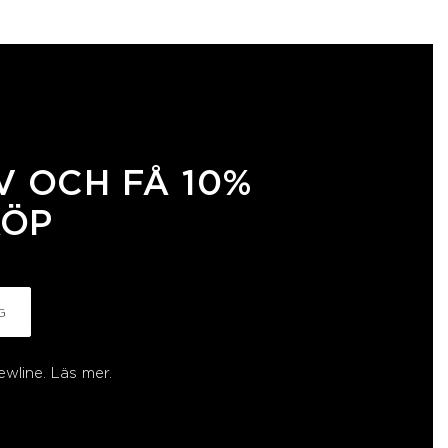
 OCH FÅ 10%
KÖP
G
ewline.
Läs mer.