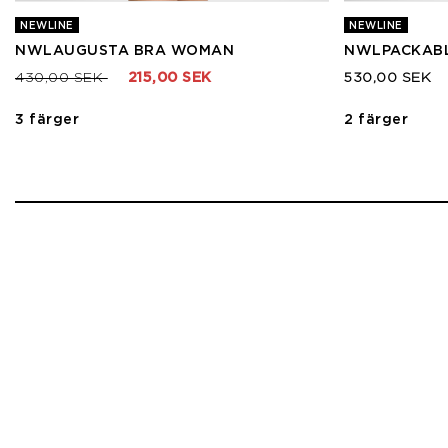
NEWLINE
NEWLINE
NWLAUGUSTA BRA WOMAN
NWLPACKABL
Pris nedsatt från
till
430,00 SEK
215,00 SEK
530,00 SEK
3 färger
2 färger
1