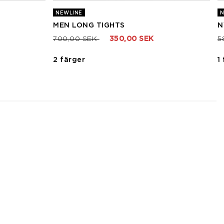
NEWLINE
N
MEN LONG TIGHTS
N
Pris nedsatt från
till
P
700,00 SEK
350,00 SEK
5
2 färger
1
3