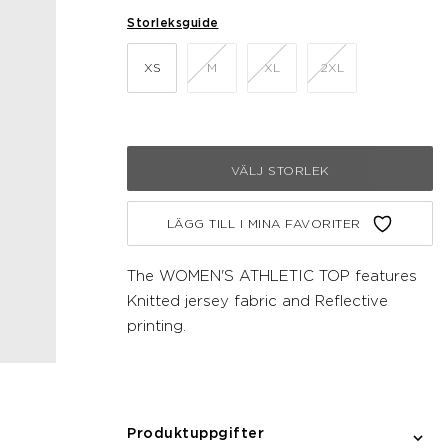
Storleksguide
XS
M
XL
2XL
VÄLJ STORLEK
LÄGG TILL I MINA FAVORITER
The WOMEN'S ATHLETIC TOP features
Knitted jersey fabric and Reflective
printing.
Produktuppgifter