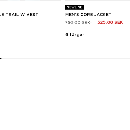
NEWLINE
E TRAIL W VEST
MEN'S CORE JACKET
Pris nedsatt från
till
750,00 SEK
525,00 SEK
6 färger
2