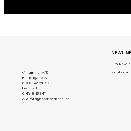
NEWLIN
Om Newlin
Kontakta 
© hummel A/S
Balticagade 20
8000 Aarhus C
Denmark
CVR: 81198411
Alla rättigheter förbehålles