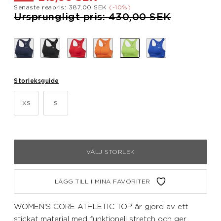
Senaste reapris: 387,00 SEK
(-10%)
Pris nedsatt från
till
Ursprungligt pris: 430,00 SEK
Storleksguide
XS
S
VÄLJ STORLEK
LÄGG TILL I MINA FAVORITER
WOMEN'S CORE ATHLETIC TOP är gjord av ett
stickat material med funktionell stretch och ger