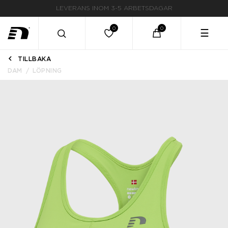
LEVERANS INOM 3-5 ARBETSDAGAR
☰
TILLBAKA
DAM
LÖPNING