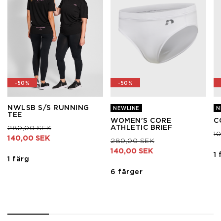
-50%
-50%
NWLSB S/S RUNNING
NEWLINE
N
TEE
WOMEN'S CORE
C
Pris nedsatt från
till
ATHLETIC BRIEF
280,00 SEK
Pr
1
140,00 SEK
Pris nedsatt från
till
280,00 SEK
140,00 SEK
1 
1 färg
6 färger
1
2
3
4
5