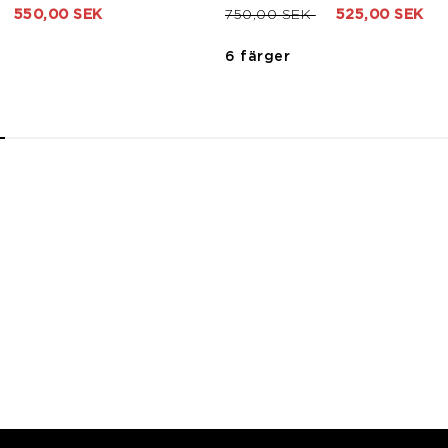
rån
ill
Pris nedsatt från
till
550,00 SEK
750,00 SEK
525,00 SEK
6 färger
2