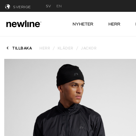
SV
EN
SVERIGE
NYHETER
HERR
TILLBAKA
HERR
KLÄDER
JACKOR