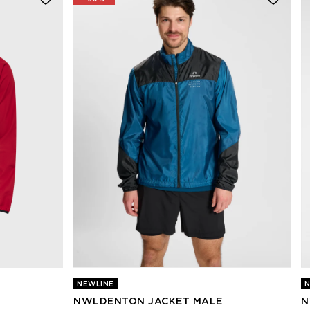
NEWLINE
N
NWLDENTON JACKET MALE
N