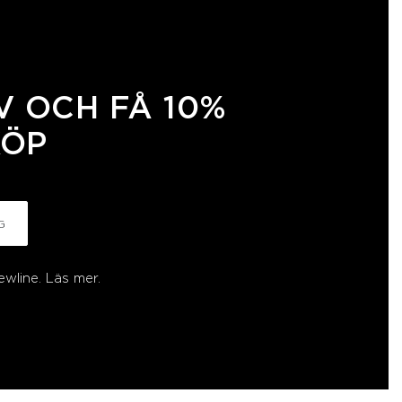
 OCH FÅ 10%
KÖP
G
ewline.
Läs mer.