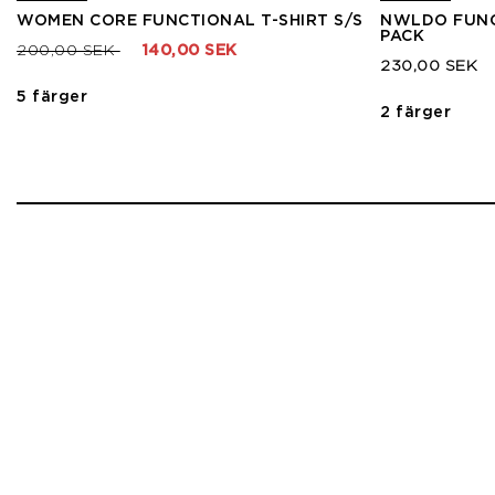
WOMEN CORE FUNCTIONAL T-SHIRT S/S
NWLDO FUNC
PACK
Pris nedsatt från
till
200,00 SEK
140,00 SEK
230,00 SEK
5 färger
2 färger
1