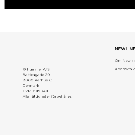
NEWLIN
Om Newlin
Kontakta 
© hummel A/S
Balticagade 20
8000 Aarhus C
Denmark
CVR: 81198411
Alla rättigheter förbehålles