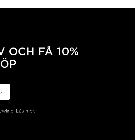
 OCH FÅ 10%
KÖP
G
ewline.
Läs mer.