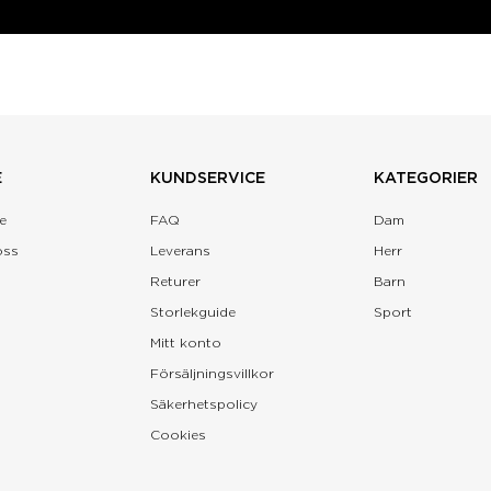
E
KUNDSERVICE
KATEGORIER
e
FAQ
Dam
oss
Leverans
Herr
Returer
Barn
Storlekguide
Sport
Mitt konto
Försäljningsvillkor
Säkerhetspolicy
Cookies