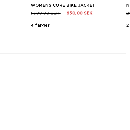
WOMENS CORE BIKE JACKET
N
Pris nedsatt från
till
P
1 300,00 SEK
650,00 SEK
2
4 färger
2
3