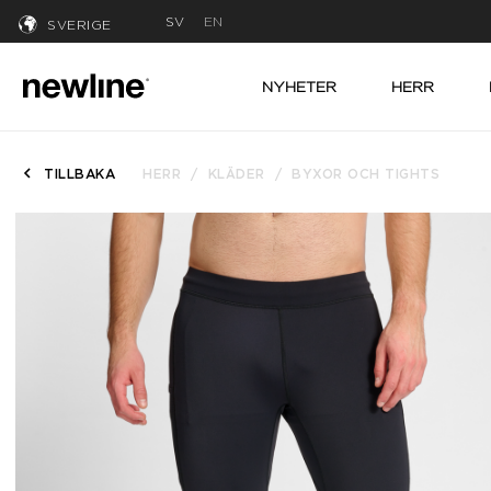
SV
EN
SVERIGE
NYHETER
HERR
TILLBAKA
HERR
KLÄDER
BYXOR OCH TIGHTS