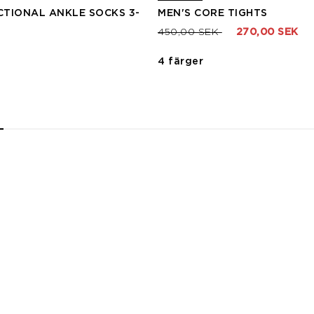
TIONAL ANKLE SOCKS 3-
MEN'S CORE TIGHTS
Pris nedsatt från
till
450,00 SEK
270,00 SEK
4 färger
2