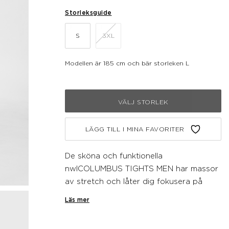
Storleksguide
S
3XL
Modellen är 185 cm och bär storleken L
VÄLJ STORLEK
LÄGG TILL I MINA FAVORITER
De sköna och funktionella
nwlCOLUMBUS TIGHTS MEN har massor
av stretch och låter dig fokusera på
vägen framför dig. Resårlinning med
Läs mer
dragsko för ännu mer komfort och en
anpassad passform. Tightsen har en