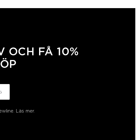
 OCH FÅ 10%
KÖP
G
ewline.
Läs mer.