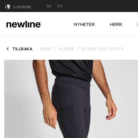
SV
EN
SVERIGE
NYHETER
HERR
TILLBAKA
HERR
KLÄDER
BYXOR OCH TIGHTS