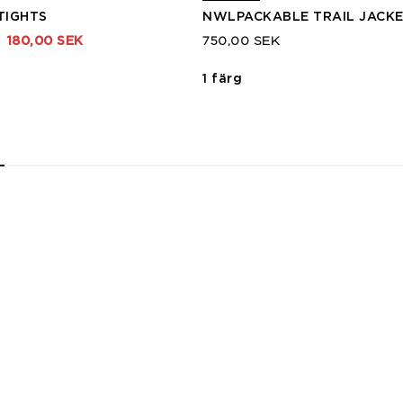
TIGHTS
NWLPACKABLE TRAIL JACK
rån
l
180,00 SEK
750,00 SEK
1 färg
2