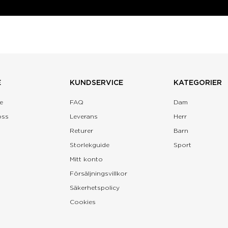
E
KUNDSERVICE
KATEGORIER
e
FAQ
Dam
oss
Leverans
Herr
Returer
Barn
Storlekguide
Sport
Mitt konto
Försäljningsvillkor
Säkerhetspolicy
Cookies