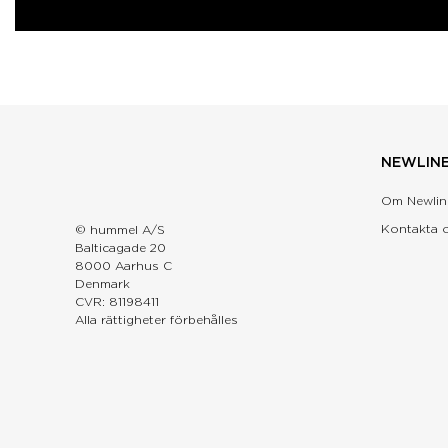
NEWLIN
Om Newlin
Kontakta 
© hummel A/S
Balticagade 20
8000 Aarhus C
Denmark
CVR: 81198411
Alla rättigheter förbehålles