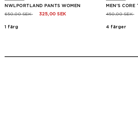
NWLPORTLAND PANTS WOMEN
MEN'S CORE 
Pris nedsatt från
till
Pris nedsatt f
til
650,00 SEK
325,00 SEK
450,00 SEK
1 färg
4 färger
1