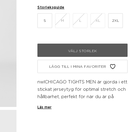
Storleksguide
S
M
L
XL
2XL
VÄLJ STORLEK
LÄGG TILL I MINA FAVORITER
nwlCHICAGO TIGHTS MEN är gjorda i ett
stickat jerseytyg för optimal stretch och
hållbarhet, perfekt för när du är på
resande fot. De har även reflekterande
Läs mer
detaljer i form av en logga och tryck på
sidan och höger ben för ökad synlighet i
svagt ljus. Den justerbara dragskon i