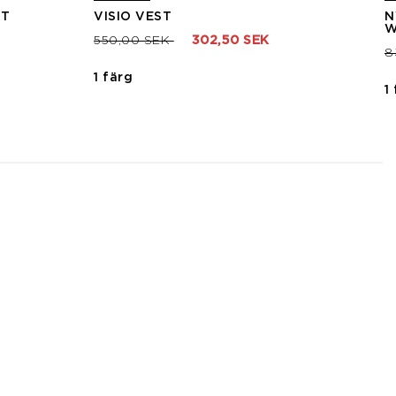
ET
VISIO VEST
N
Pris nedsatt från
till
550,00 SEK
302,50 SEK
P
8
1 färg
1
3