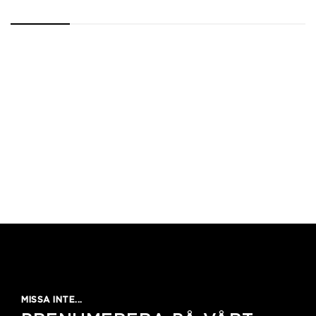
1
2
3
4
5
MISSA INTE...