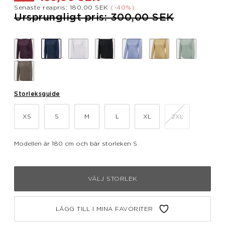
Senaste reapris: 180,00 SEK
(-40%)
Pris nedsatt från
till
Ursprungligt pris: 300,00 SEK
Storleksguide
XS
S
M
L
XL
2XL
Modellen är 180 cm och bär storleken S
VÄLJ STORLEK
LÄGG TILL I MINA FAVORITER