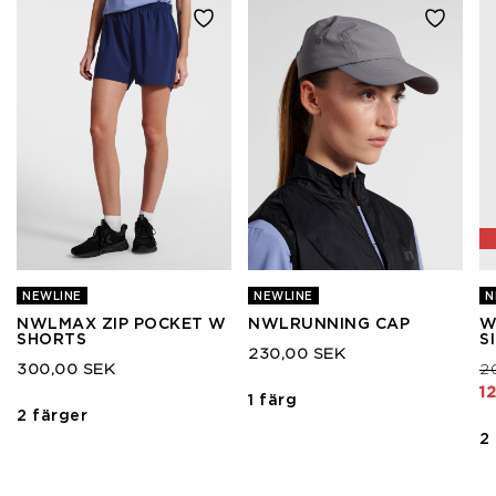
NEWLINE
NEWLINE
N
NWLMAX ZIP POCKET W
NWLRUNNING CAP
W
SHORTS
S
230,00 SEK
Pr
300,00 SEK
2
1
1 färg
2 färger
2