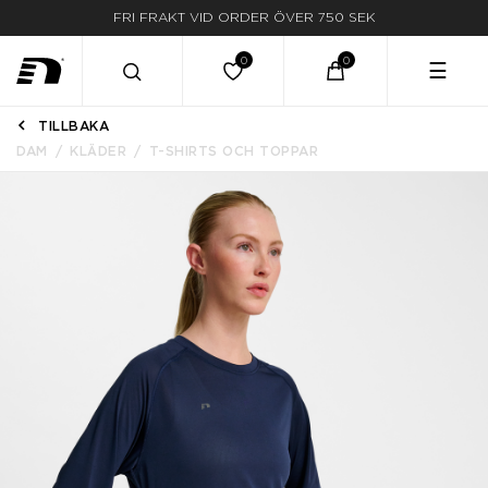
FRI FRAKT VID ORDER ÖVER 750 SEK
☰
TILLBAKA
DAM
KLÄDER
T-SHIRTS OCH TOPPAR