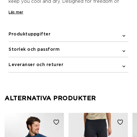
keep you cool and dry. Designed for freedom of
movement, this long-sleeve T-shirt ensures comfort
Läs mer
during your run.
Produktuppgifter
Storlek och passform
Leveranser och returer
ALTERNATIVA PRODUKTER