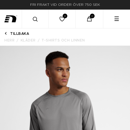
FRI FRAKT VID ORDER ÖVER 750 SEK
☰
TILLBAKA
HERR
KLÄDER
T-SHIRTS OCH LINNEN