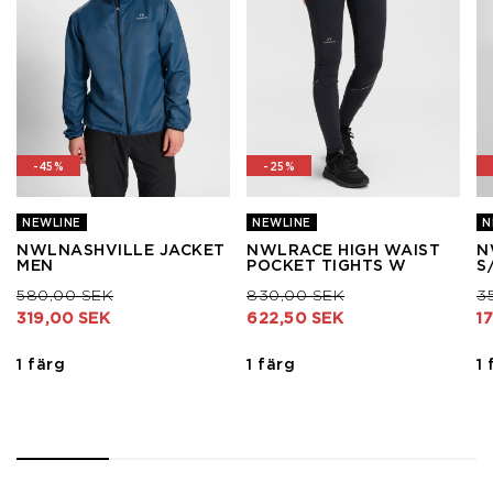
-45%
-25%
NEWLINE
NEWLINE
N
NWLNASHVILLE JACKET
NWLRACE HIGH WAIST
N
MEN
POCKET TIGHTS W
S
Pris nedsatt från
till
Pris nedsatt från
till
Pr
580,00 SEK
830,00 SEK
3
319,00 SEK
622,50 SEK
1
1 färg
1 färg
1 
1
2
3
4
5