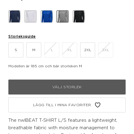
Storleksguide
S
M
L
XL
2XL
3XL
Modellen är 185 cm och bär storleken M
VÄLJ STORLEK
LÄGG TILL I MINA FAVORITER
The nwlBEAT T-SHIRT L/S features a lightweight,
breathable fabric with moisture management to