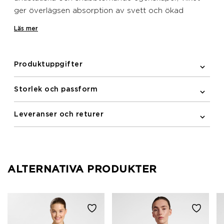
ger överlägsen absorption av svett och ökad
andningsförmåga. Detta linne med rund hals har en
Läs mer
främre söm, vilket möjliggör ökad rörlighet när du
springer. Den kompletteras med en logotyp på
bröstet.
Produktuppgifter
Storlek och passform
Leveranser och returer
ALTERNATIVA PRODUKTER