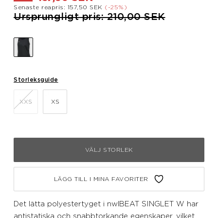
Senaste reapris: 157,50 SEK
(-25%)
Pris nedsatt från
till
Ursprungligt pris: 210,00 SEK
Storleksguide
XXS
XS
VÄLJ STORLEK
LÄGG TILL I MINA FAVORITER
Det lätta polyestertyget i nwlBEAT SINGLET W har
antistatiska och snabbtorkande egenskaper, vilket