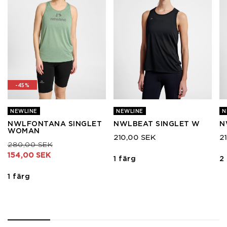
-45%
NEWLINE
NEWLINE
N
NWLFONTANA SINGLET
NWLBEAT SINGLET W
N
WOMAN
210,00 SEK
2
Pris nedsatt från
till
280,00 SEK
154,00 SEK
1 färg
2
1 färg
1
2
3
4
5