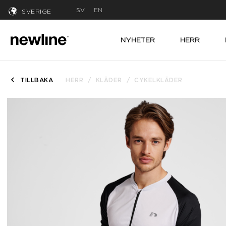
SV
EN
SVERIGE
NYHETER
HERR
TILLBAKA
HERR
KLÄDER
CYKELKLÄDER