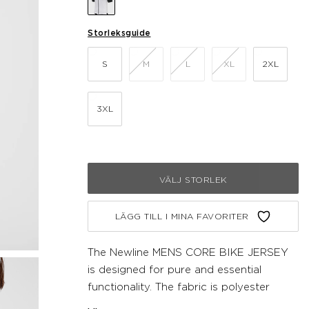
Storleksguide
S
M
L
XL
2XL
3XL
VÄLJ STORLEK
LÄGG TILL I MINA FAVORITER
The Newline MENS CORE BIKE JERSEY
is designed for pure and essential
functionality. The fabric is polyester
jersey with natural stretch for following