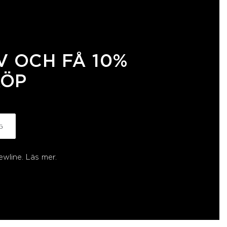
 OCH FÅ 10%
KÖP
G
ewline.
Läs mer.