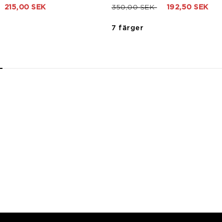
rån
ll
Pris nedsatt från
till
215,00 SEK
350,00 SEK
192,50 SEK
7 färger
2