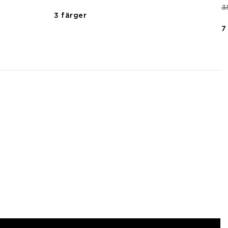
P
3
3 färger
7
3