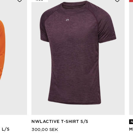
NWLACTIVE T-SHIRT S/S
N
 L/S
M
300,00 SEK