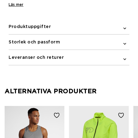
management fabric, these socks keep you cool and
Läs mer
dry. Integrated decorative logo and knit structure
enhance support and style.
Produktuppgifter
Storlek och passform
Leveranser och returer
ALTERNATIVA PRODUKTER