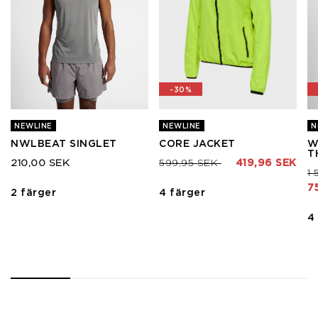
-30%
NEWLINE
NEWLINE
N
NWLBEAT SINGLET
CORE JACKET
W
T
Pris nedsatt från
till
210,00 SEK
599,95 SEK
419,96 SEK
Pr
1
7
2 färger
4 färger
4
1
2
3
4
5