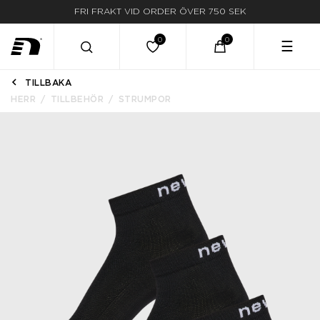
FRI FRAKT VID ORDER ÖVER 750 SEK
☰
TILLBAKA
HERR
TILLBEHÖR
STRUMPOR