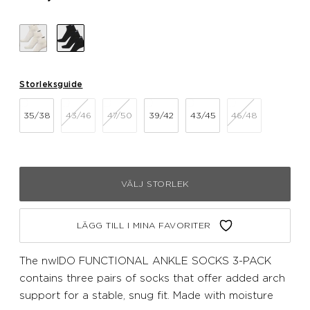
Storleksguide
35/38
43/46
47/50
39/42
43/45
46/48
VÄLJ STORLEK
LÄGG TILL I MINA FAVORITER
The nwlDO FUNCTIONAL ANKLE SOCKS 3-PACK
contains three pairs of socks that offer added arch
support for a stable, snug fit. Made with moisture